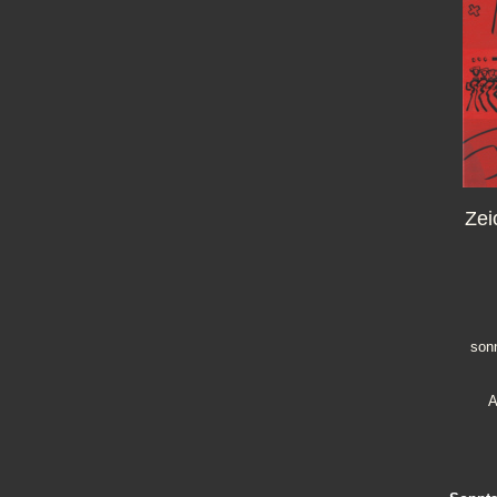
Zei
sonn
A