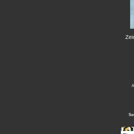
Zei
A
So